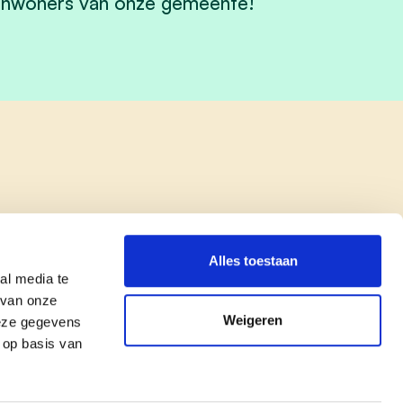
le inwoners van onze gemeente!
Alles toestaan
al media te
 van onze
Weigeren
deze gegevens
 op basis van
copyright © cd&v