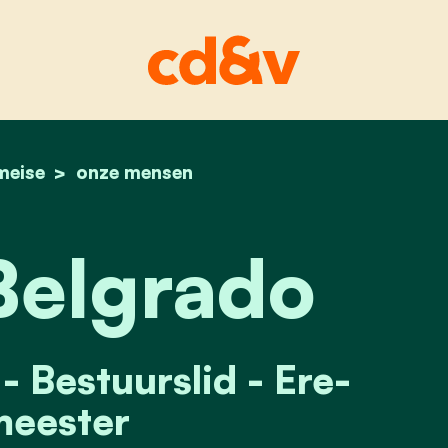
meise
home
marcel belgrado
onze mensen
Belgrado
Bestuurslid - Ere-
eester