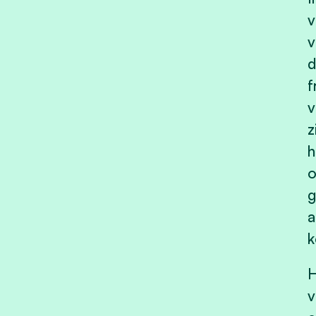
v
v
d
f
v
z
h
o
g
a
k
H
v