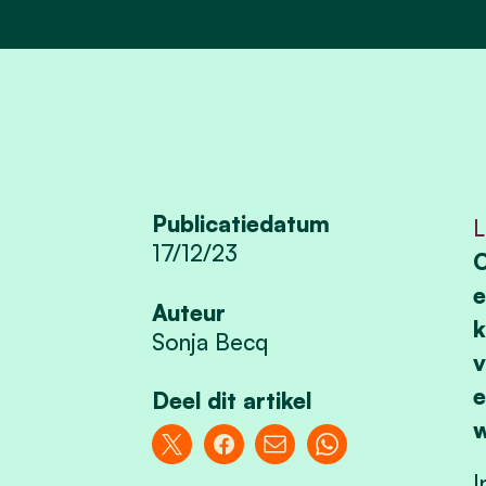
Publicatiedatum
L
17/12/23
O
e
Auteur
k
Sonja Becq
v
e
Deel dit artikel
w
I