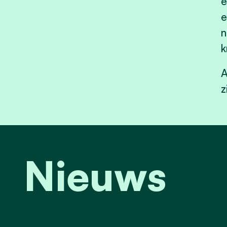
e
e
n
k
A
z
Nieuws