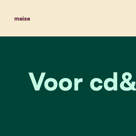
meise
Voor cd&v