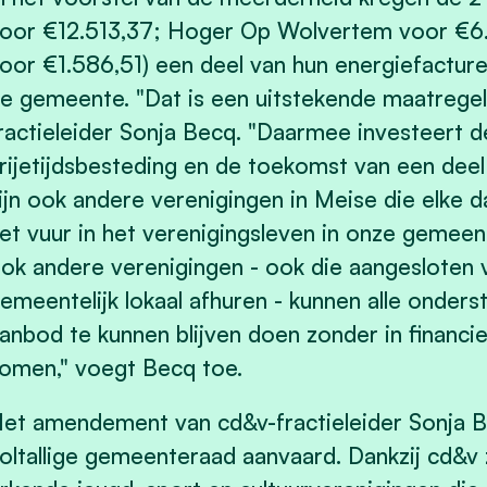
oor €12.513,37; Hoger Op Wolvertem voor €6.
oor €1.586,51) een deel van hun energiefactur
e gemeente. "Dat is een uitstekende maatregel,
ractieleider Sonja Becq. "Daarmee investeert 
rijetijdsbesteding en de toekomst van een deel
ijn ook andere verenigingen in Meise die elke 
et vuur in het verenigingsleven in onze gemee
ok andere verenigingen - ook die aangesloten 
emeentelijk lokaal afhuren - kunnen alle onder
anbod te kunnen blijven doen zonder in financi
omen," voegt Becq toe.
et amendement van cd&v-fractieleider
Sonja
B
oltallige gemeenteraad aanvaard. Dankzij cd&v 