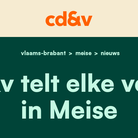
vlaams-brabant
home
meise
voor cd&v telt elke ve
nieuws
 telt elke 
in Meise