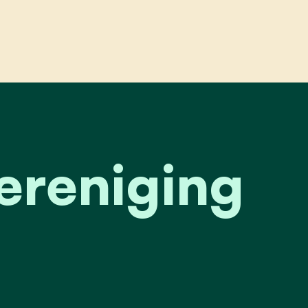
reniging in meise
vereniging