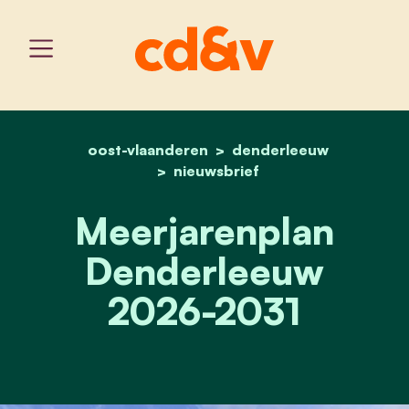
oost-vlaanderen
home
meerjarenplan denderle
denderleeuw
nieuwsbrief
Meerjarenplan
Denderleeuw
2026-2031