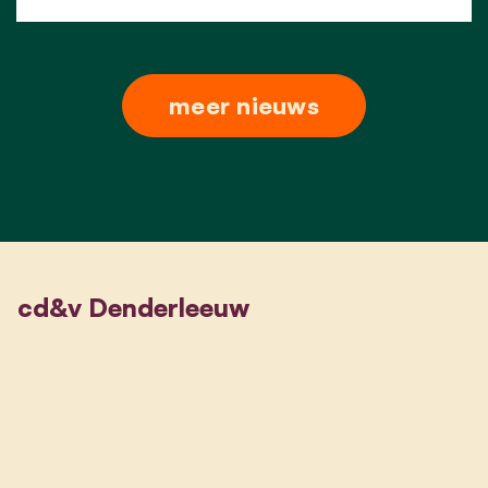
meer nieuws
cd&v Denderleeuw