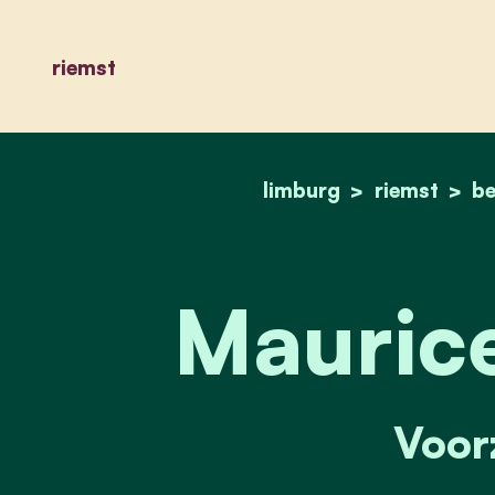
riemst
limburg
riemst
be
Maurice
Voorz