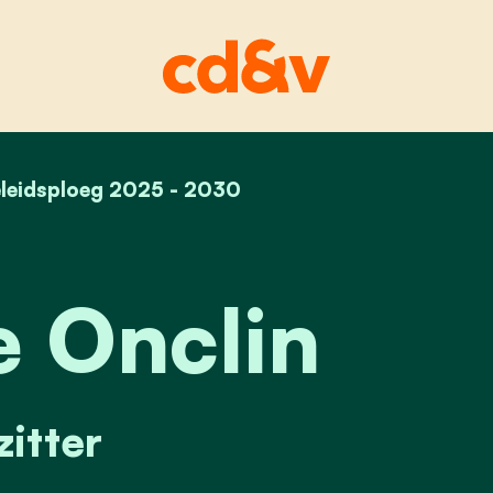
leidsploeg 2025 - 2030
home
maurice onclin
 Onclin
itter