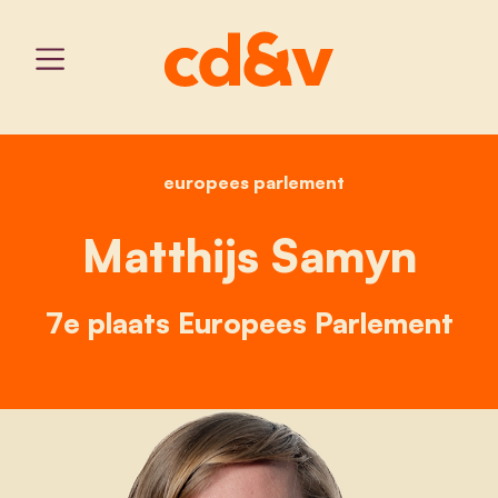
europees parlement
home
matthijs samyn
Matthijs Samyn
7e plaats Europees Parlement