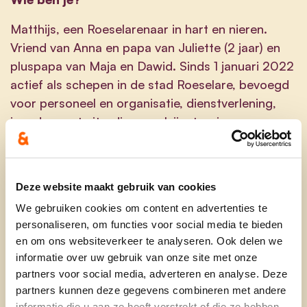
Matthijs, een Roeselarenaar in hart en nieren.
Vriend van Anna en papa van Juliette (2 jaar) en
pluspapa van Maja en Dawid. Sinds 1 januari 2022
actief als schepen in de stad Roeselare, bevoegd
voor personeel en organisatie, dienstverlening,
jeugd, smart city, dierenwelzijn, toerisme en
mondiaal beleid. Zorgen voor mensen ligt me
nauw aan het hart, want de voorbije jaren was ik
verpleegkundig en paramedisch directeur in het
Deze website maakt gebruik van cookies
Sint-Andriesziekenhuis in Tielt.
We gebruiken cookies om content en advertenties te
Waarom ben je kandidaat op 9 juni?
personaliseren, om functies voor social media te bieden
en om ons websiteverkeer te analyseren. Ook delen we
Impact vergroten op verschillende domeinen,
informatie over uw gebruik van onze site met onze
zoals jeugd. Vertegenwoordiging als voormalig
partners voor social media, adverteren en analyse. Deze
zorgmedewerker en jeugdige politicus. Passie.
partners kunnen deze gegevens combineren met andere
informatie die u aan ze heeft verstrekt of die ze hebben