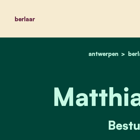
berlaar
antwerpen
berl
Matthia
Bestu