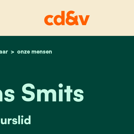
aar
home
matthias smits
onze mensen
s Smits
urslid