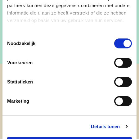
partners kunnen deze gegevens combineren met andere
informatie die u aan ze heeft verstrekt of die ze hebben
verzameld op basis van uw gebruik van hun services.
testetstets
Toestemmingsselectie
Noodzakelijk
Voorkeuren
cd&v Lebbeke
Statistieken
Marketing
Details tonen