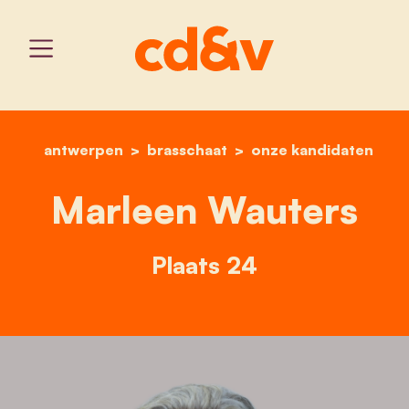
antwerpen
brasschaat
home
marleen wauters
onze kandidaten
Marleen Wauters
Plaats 24