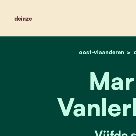
deinze
oost-vlaanderen
Mar
Vanler
Vijfde 