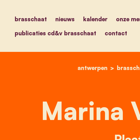
brasschaat
nieuws
kalender
onze me
publicaties cd&v brasschaat
contact
antwerpen
brassch
Marina V
Plaa