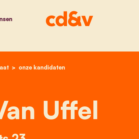
nsen
aat
home
marina van uffel
onze kandidaten
an Uffel
ts 23