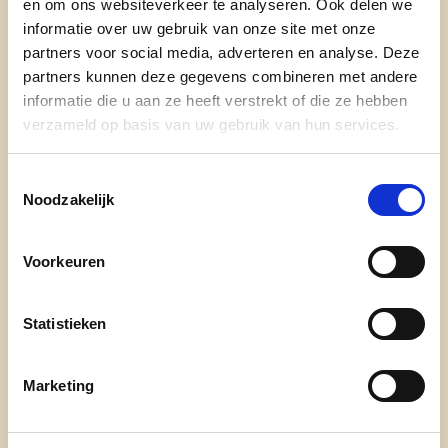
en om ons websiteverkeer te analyseren. Ook delen we
het hart.
informatie over uw gebruik van onze site met onze
Ze is mede-initiatiefnemer van het eerste Buurt
partners voor social media, adverteren en analyse. Deze
Informatie Netwerk (BIN) in Sinaai en organiseert
partners kunnen deze gegevens combineren met andere
er sinds 2018 het Kom Op Tegen Kanker
informatie die u aan ze heeft verstrekt of die ze hebben
plantjesweekend.
verzameld op basis van uw gebruik van hun services.
Ze werkt als software test analist, de laatste 7
jaar bij de Federale Pensioendienst.
Toestemmingsselectie
Noodzakelijk
Wat doet zij:
Voorkeuren
° Verantwoordelijke communicatie
Statistieken
° Lid Partijbestuur
Marketing
° Lid Provinciale partijraad