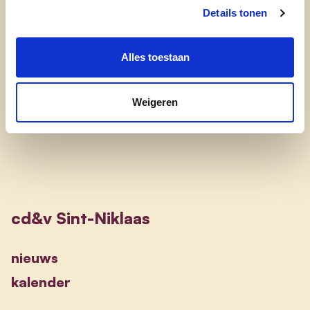
Details tonen
Zet zich in voor:
Alles toestaan
Sinaai een veilige en zorgzame plaats te
maken.
Weigeren
cd&v Sint-Niklaas
nieuws
kalender