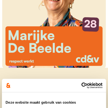
Woonplaats
- Sint-Niklaas
Deze website maakt gebruik van cookies
Ik ben Marijke De Beelde