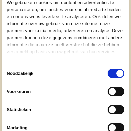
We gebruiken cookies om content en advertenties te
Ik ben op pensioen na 41 jaar in een ziekenhuis te
personaliseren, om functies voor social media te bieden
hebben gewerkt als laborante. (Instaan voor de
en om ons websiteverkeer te analyseren. Ook delen we
bereidingen zoals chemo, parenterale voeding,
informatie over uw gebruik van onze site met onze
magistrale bereidingen en bereidingen voor de
partners voor social media, adverteren en analyse. Deze
pijn.)
partners kunnen deze gegevens combineren met andere
informatie die u aan ze heeft verstrekt of die ze hebben
Momenteel werk ik in een rusthuis als vrijwilliger.
verzameld op basis van uw gebruik van hun services.
Wat ik wil voor Sint-Niklaas is een diervriendelijker
Toestemmingsselectie
stad:
Noodzakelijk
vb:
Voorkeuren
Vuilbakken leegmaken op plaatsen waar
Statistieken
honden komen
Meer toegang in het stadspark zoals in het
Marketing