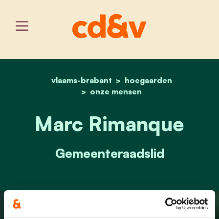
vlaams-brabant
home
marc rimanque
hoegaarden
onze mensen
Marc Rimanque
Gemeenteraadslid