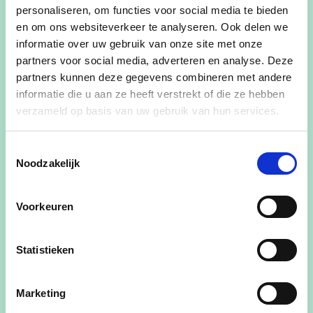
personaliseren, om functies voor social media te bieden
Openbare Werken (grote infrastructuurprojecten),
en om ons websiteverkeer te analyseren. Ook delen we
Mobiliteit, Patrimonium, Wonen,
informatie over uw gebruik van onze site met onze
partners voor social media, adverteren en analyse. Deze
Ontwikkelingssamenwerking, Milieu –
partners kunnen deze gegevens combineren met andere
Gezondheid – Luchtkwaliteit, Erfgoed
informatie die u aan ze heeft verstrekt of die ze hebben
verzameld op basis van uw gebruik van hun services.
Ervaring
Toestemmingsselectie
Ik ben al 24 jaar actief als schepen in Bertem.
Noodzakelijk
Niets is mooier dan om je te kunnen inzetten voor
je eigen gemeente. Ik leg het nodige geduld en
Voorkeuren
doorzettingsvermogen aan de dag om grote
projecten te verwezenlijken (nieuwe school in
Leefdaal, sporthal Verona, dorpscentrum
Statistieken
Leefdaal, restauratie Sint-Pieterskerk Bertem).
Marketing
Als gemeenteraadslid sinds 48 jaar heb ik een