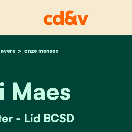
avere
home
magali maes
onze mensen
i Maes
er - Lid BCSD