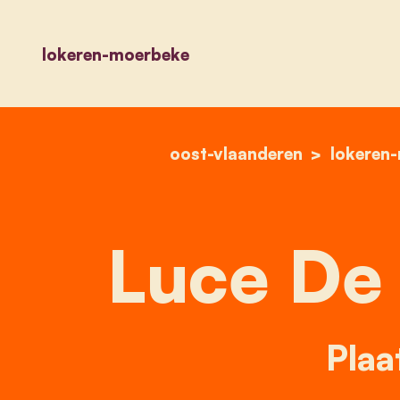
lokeren-moerbeke
oost-vlaanderen
lokeren
Luce De
Plaa