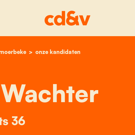
-moerbeke
home
luce de wachter
onze kandidaten
 Wachter
ts 36