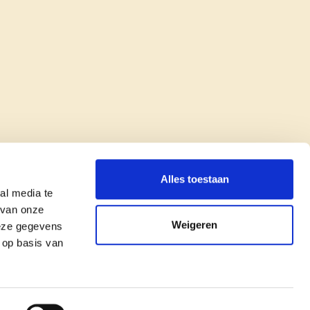
Alles toestaan
al media te
 van onze
Weigeren
deze gegevens
 op basis van
copyright © cd&v
Privacyverklaring
|
Cookie verklaring