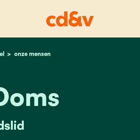
el
home
luc ooms
onze mensen
Ooms
slid