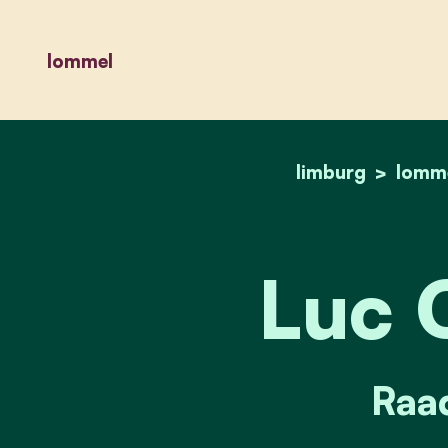
lommel
limburg
lomm
Luc 
Raad