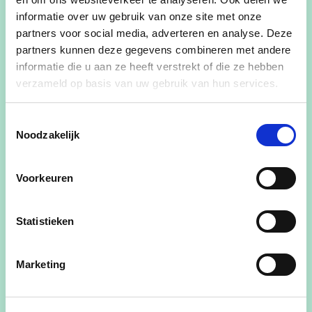
veilig stellen"
informatie over uw gebruik van onze site met onze
partners voor social media, adverteren en analyse. Deze
Wie is Luc?
partners kunnen deze gegevens combineren met andere
informatie die u aan ze heeft verstrekt of die ze hebben
*56 jaar
verzameld op basis van uw gebruik van hun services.
*Papa van Jonas en Kobe
*Zaakvoerder Ligo
Toestemmingsselectie
*Voorzitter CD&V Tremelo-Baal, lid
Noodzakelijk
gemeenteraad en politieraad
*Volwassen begeleider Chiro Tremelo
Voorkeuren
*Heeft een passie voor oldtimers
Statistieken
Wist je dat...
Marketing
... ik als bezieler van Chiro Tremelo samen met
enkele enthousiaste jongeren een nieuw