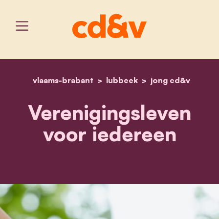
vlaams-brabant
lubbeek
home
verenigingsleven voor i
jong cd&v
Verenigingsleven
voor iedereen