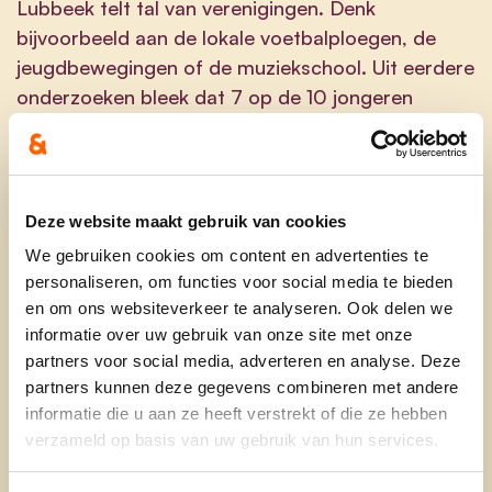
Lubbeek telt tal van verenigingen. Denk
bijvoorbeeld aan de lokale voetbalploegen, de
jeugdbewegingen of de muziekschool. Uit eerdere
onderzoeken bleek dat 7 op de 10 jongeren
deelneemt aan verenigingsactiviteiten. Aan welke
vereniging heb jij goede herinneringen?
Deze website maakt gebruik van cookies
Met JONG CD&V willen we werken aan een
We gebruiken cookies om content en advertenties te
hechte gemeenschap waar er lokale
personaliseren, om functies voor social media te bieden
vriendschappen ontstaan. De verenigingen
en om ons websiteverkeer te analyseren. Ook delen we
informatie over uw gebruik van onze site met onze
vormen hierbij een belangrijke rol, wij vinden het
partners voor social media, adverteren en analyse. Deze
belangrijk om deze te ondersteunen.
partners kunnen deze gegevens combineren met andere
informatie die u aan ze heeft verstrekt of die ze hebben
verzameld op basis van uw gebruik van hun services.
Dit deden we al door het in het leven roepen van