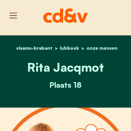
vlaams-brabant
lubbeek
home
rita jacqmot
onze mensen
Rita Jacqmot
Plaats 18