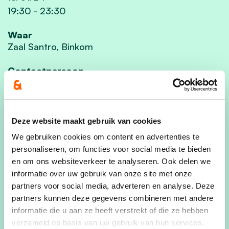
19:30
-
23:30
Waar
Zaal Santro, Binkom
Contactpersoon
Jo Pierson
Deel dit evenement
Deze website maakt gebruik van cookies
We gebruiken cookies om content en advertenties te
personaliseren, om functies voor social media te bieden
en om ons websiteverkeer te analyseren. Ook delen we
informatie over uw gebruik van onze site met onze
Een respectvol nieuw jaar, daar willen wij graag
partners voor social media, adverteren en analyse. Deze
een glas op drinken met alle Lubbekenaren.
partners kunnen deze gegevens combineren met andere
Daarom nodigen wij jou uit op 13 januari 2024,
informatie die u aan ze heeft verstrekt of die ze hebben
verzameld op basis van uw gebruik van hun services.
vanaf 19.30 uur zijn de deuren van Zaal Santro in