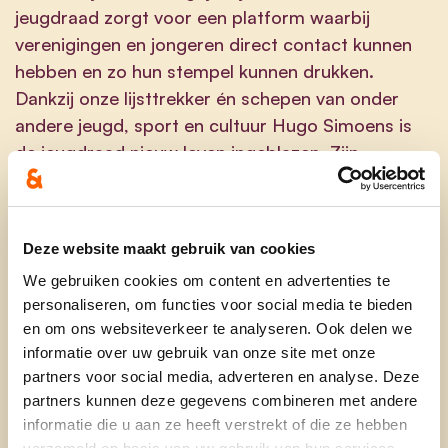
jeugdraad zorgt voor een platform waarbij
verenigingen en jongeren direct contact kunnen
hebben en zo hun stempel kunnen drukken.
Dankzij onze lijsttrekker én schepen van onder
andere jeugd, sport en cultuur Hugo Simoens is
de jeugdraad nieuw leven ingeblazen. Zijn
enthousiasme en betrokkenheid werken
aanstekelijk en wij kunnen niet wachten om in zijn
voetsporen te treden.
Deze website maakt gebruik van cookies
We gebruiken cookies om content en advertenties te
personaliseren, om functies voor social media te bieden
De afgelopen jaren heeft de jeugdraad zich bezig
en om ons websiteverkeer te analyseren. Ook delen we
gehouden met onder meer speelterreinen,
informatie over uw gebruik van onze site met onze
kamporganisatie en -vervoer, subsidies en de
partners voor social media, adverteren en analyse. Deze
vernieuwing van enkele lokalen zoals Jeugdhuis
partners kunnen deze gegevens combineren met andere
informatie die u aan ze heeft verstrekt of die ze hebben
De Kluster in Pellenberg en Jeugdhuis De Lont in