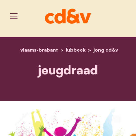
vlaams-brabant
lubbeek
home
deel je mening in de jeug
jong cd&v
jeugdraad