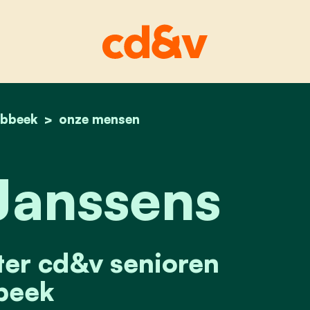
ubbeek
home
gerard janssens
onze mensen
Janssens
tter cd&v senioren
beek