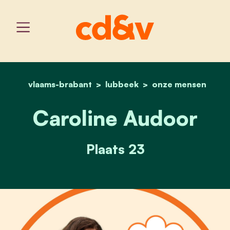
vlaams-brabant
lubbeek
home
caroline audoor
onze mensen
Caroline Audoor
Plaats 23