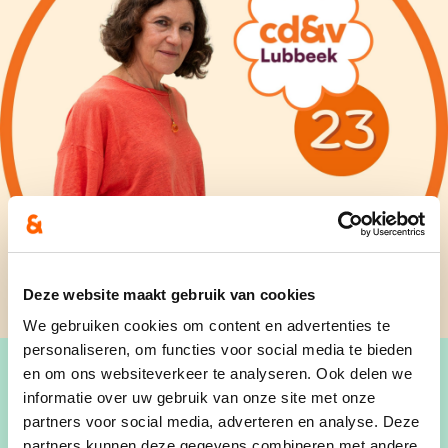
Deze website maakt gebruik van cookies
We gebruiken cookies om content en advertenties te
personaliseren, om functies voor social media te bieden
en om ons websiteverkeer te analyseren. Ook delen we
informatie over uw gebruik van onze site met onze
partners voor social media, adverteren en analyse. Deze
Ik ben Caroline en woon al 20 jaar heel graag in
partners kunnen deze gegevens combineren met andere