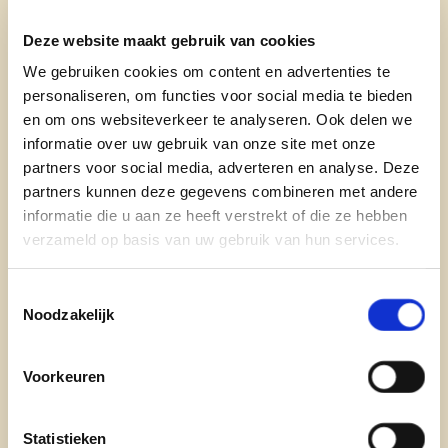
Deze website maakt gebruik van cookies
Wie ben je?
We gebruiken cookies om content en advertenties te
Ik ben in 2018 voor de eerste maal opgekomen in
personaliseren, om functies voor social media te bieden
Oudenburg. Sindsdien zit ik in de gemeenteraad.
en om ons websiteverkeer te analyseren. Ook delen we
Ik ben een heel bezige bij. Ik ben heel
informatie over uw gebruik van onze site met onze
geëngageerd op cultureel vlak. Ik speel geregeld
partners voor social media, adverteren en analyse. Deze
partners kunnen deze gegevens combineren met andere
theater, musicals, dansoptredens... Dat is een
informatie die u aan ze heeft verstrekt of die ze hebben
belangrijk onderdeel in mijn leven. Daarnaast kan
verzameld op basis van uw gebruik van hun services.
ik ook niet goed stilzitten waardoor ik veel flexi's
doe in de vakanties om bezig te blijven en mensen
Toestemmingsselectie
te leren kennen. Daarnaast ben ik ook vrijwilliger
Noodzakelijk
bij de techniekacademie. Ook familie staat voor
mij centraal!
Voorkeuren
Waarom ben je kandidaat op 9 juni?
Statistieken
Cultuur, onderwijs en leefbaarheid van gezinnen