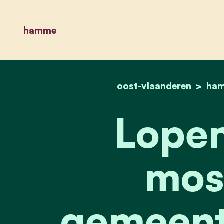
hamme
oost-vlaanderen
ha
Lopen
mos
gemeent