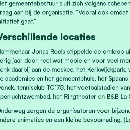
et gemeentebestuur sluit zich volgens schep
raag aan bij de organisatie. “Vooral ook omda
nitiatief gaat.”
Verschillende locaties
ammenaar Jonas Roels stippelde de omloop ui
orig jaar door heel wat mooie en voor veel me
enk daarbij aan de moskee, het Kerkwijckpark
e academies en het gemeentehuis, het Spaans
onck, tennisclub TC’78, het voetbalstadion va
penluchtzwembad, het Ringtheater en B&B La C
nderweg zorgen de organisatoren voor bijzonde
ndere animaties en een kleine bevoorrading.
(L