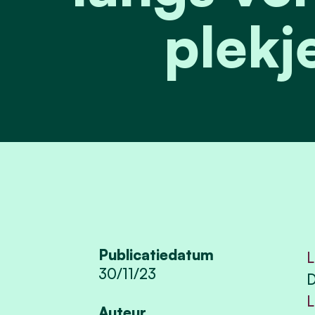
plekj
Publicatiedatum
L
30/11/23
D
L
Auteur