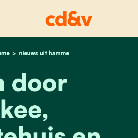
mme
home
lopen door moskee, gemeentehuis en meer: derd
nieuws uit hamme
 door
kee,
ehuis en