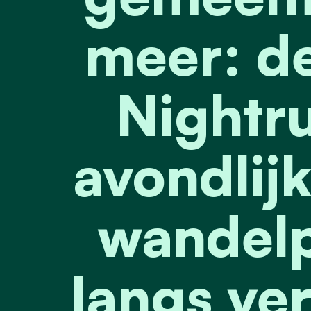
meer: de
Nightru
avondlijk
wandelp
langs ve