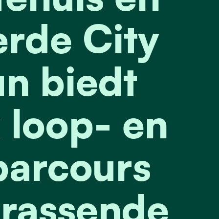
rde City
n biedt
 loop- en
arcours
rrassende