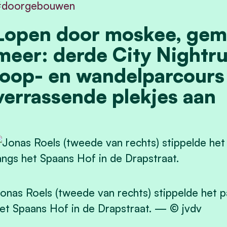
#doorgebouwen
Lopen door moskee, gem
meer: derde City Nightru
loop- en wandelparcours
verrassende plekjes aan
onas Roels (tweede van rechts) stippelde het p
et Spaans Hof in de Drapstraat. — © jvdv