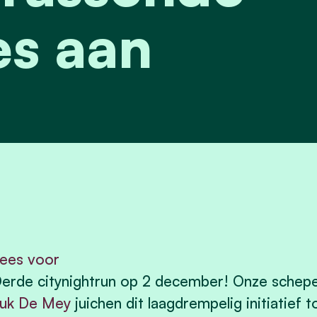
es aan
ees voor
erde citynightrun op 2 december! Onze sche
uk De Mey
juichen dit laagdrempelig initiatief 