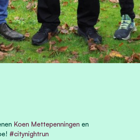
penen
Koen Mettepenningen
en
toe!
#citynightrun