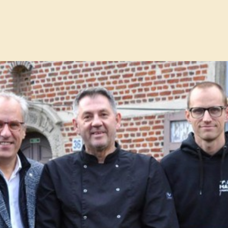
e city nightrun biedt avondlijk loop- en wandelp