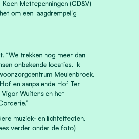
en Koen Mettepenningen (CD&V)
t het om een laagdrempelig
t. “We trekken nog meer dan
nsen onbekende locaties. Ik
, woonzorgcentrum Meulenbroek,
 Hof en aanpalende Hof Ter
n Vigor-Wuitens en het
orderie.”
re muziek- en lichteffecten,
ees verder onder de foto)