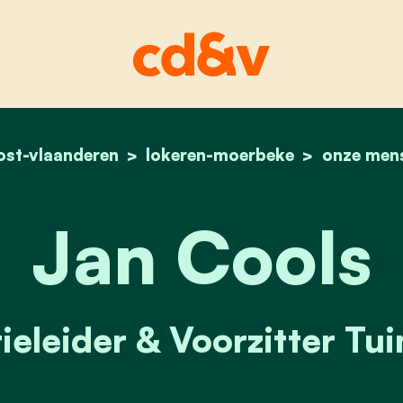
ost-vlaanderen
lokeren-moerbeke
home
jan cools
onze men
Jan Cools
ieleider & Voorzitter Tu