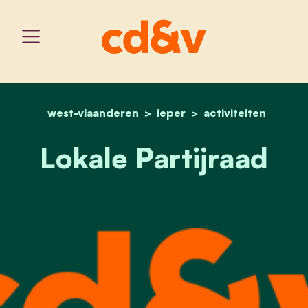
west-vlaanderen
home
ieper
lokale partijraad
activiteiten
Lokale Partijraad