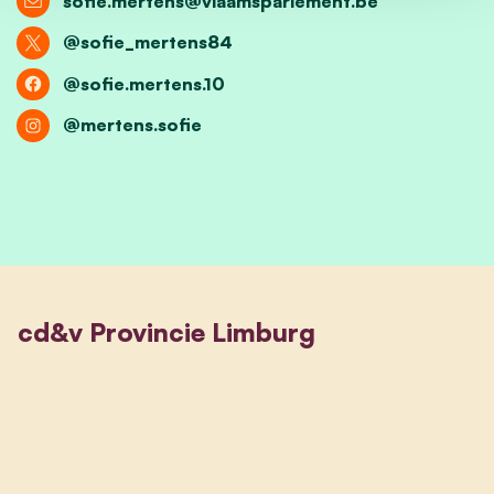
sofie.mertens@vlaamsparlement.be
@sofie_mertens84
@sofie.mertens.10
@mertens.sofie
cd&v Provincie Limburg