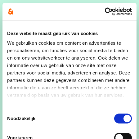
Sofie Mertens is sinds 2022 Vlaams parlementslid
en sinds 2025 schepen in haar thuisstad Lommel,
waar ze sinds 2019 actief is als gemeenteraadslid.
Ze zetelde ook tot 2022 in de Limburgse
Deze website maakt gebruik van cookies
provincieraad. Ze combineert haar lokale
We gebruiken cookies om content en advertenties te
engagement met haar werk in het Vlaams
personaliseren, om functies voor social media te bieden
Parlement, waar ze zich toelegt op Wonen,
en om ons websiteverkeer te analyseren. Ook delen we
informatie over uw gebruik van onze site met onze
Welzijn en Mobiliteit & Openbare Werken.
partners voor social media, adverteren en analyse. Deze
Ze studeerde bedrijfsmanagement en rechten en
partners kunnen deze gegevens combineren met andere
informatie die u aan ze heeft verstrekt of die ze hebben
werkte vijftien jaar bij CM, waarvan tien jaar als
verzameld op basis van uw gebruik van hun services.
teamverantwoordelijke.
Toestemmingsselectie
Noodzakelijk
Ik zet me elke dag in voor
Voorkeuren