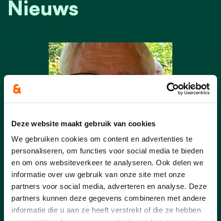
Nieuws
Deze website maakt gebruik van cookies
We gebruiken cookies om content en advertenties te
personaliseren, om functies voor social media te bieden
en om ons websiteverkeer te analyseren. Ook delen we
informatie over uw gebruik van onze site met onze
22/07/26
partners voor social media, adverteren en analyse. Deze
partners kunnen deze gegevens combineren met andere
Overlijden Alberic Sergooris
informatie die u aan ze heeft verstrekt of die ze hebben