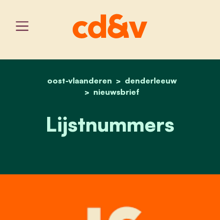
oost-vlaanderen
home
lijstnummers
denderleeuw
nieuwsbrief
Lijstnummers