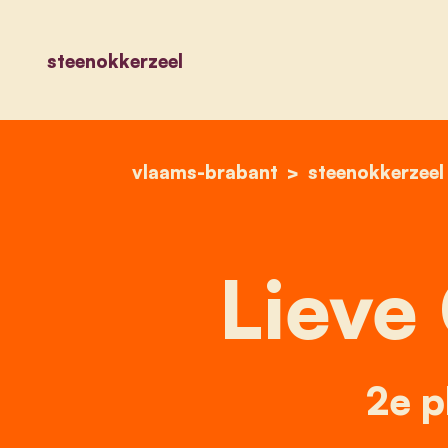
steenokkerzeel
vlaams-brabant
steenokkerzeel
Lieve
2e p