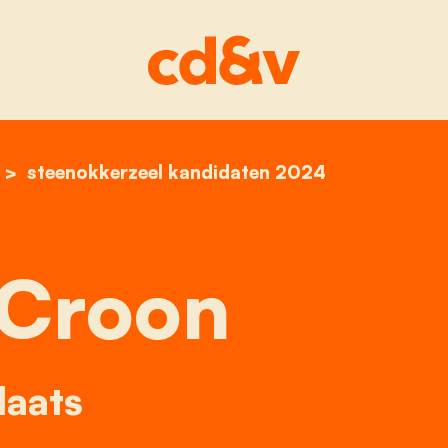
home
lieve croon
steenokkerzeel kandidaten 2024
 Croon
laats