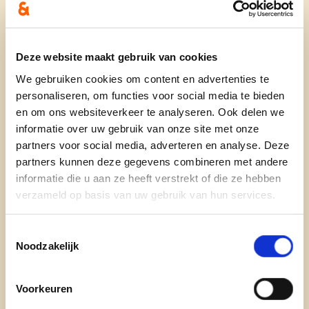
Wie ben je?
Ik ben Lies Sampers, mama van Noor, Lotte en
Deze website maakt gebruik van cookies
Tom. Gehuwd met Wim Derycke. Naast mijn job
We gebruiken cookies om content en advertenties te
als verpleegkundige in het ziekenhuis te Ieper
personaliseren, om functies voor social media te bieden
baten we samen de boerderij uit met melkvee,
en om ons websiteverkeer te analyseren. Ook delen we
vleesvee en akkerbouw. Naast het telen van
informatie over uw gebruik van onze site met onze
aardappelen, maïs, tarwe, gras en suikerbieten
partners voor social media, adverteren en analyse. Deze
doen we soms ook aan ‘Groene Zorg’. Vanaf de
partners kunnen deze gegevens combineren met andere
paasvakantie tot de herfstvakantie doen we aan
informatie die u aan ze heeft verstrekt of die ze hebben
landbouweducatie en ontvangen we klasjes en
verzameld op basis van uw gebruik van hun services.
kindergroepjes.
Toestemmingsselectie
Daarnaast ben ik lid van Ferm, AGRA Ieper,
Noodzakelijk
landbouwraad van Ieper en het oudercomite
Vlamertinge!
Voorkeuren
Waarom ben je kandidaat op 9 juni?