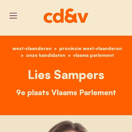
west-vlaanderen
provincie west-vlaanderen
home
lies sampers
onze kandidaten
vlaams parlement
Lies Sampers
9e plaats Vlaams Parlement