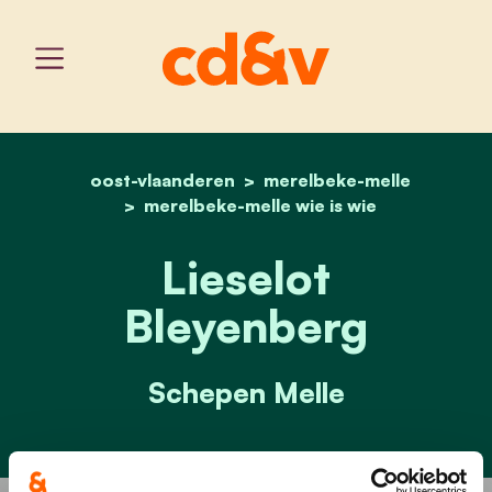
oost-vlaanderen
home
merelbeke-melle
lieselot bleyenberg
merelbeke-melle wie is wie
Lieselot
Bleyenberg
Schepen Melle