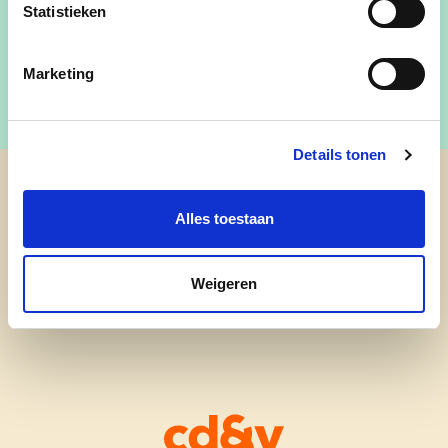
Statistieken
Marketing
Details tonen
cd&v Merelbeke-Melle
Alles toestaan
Weigeren