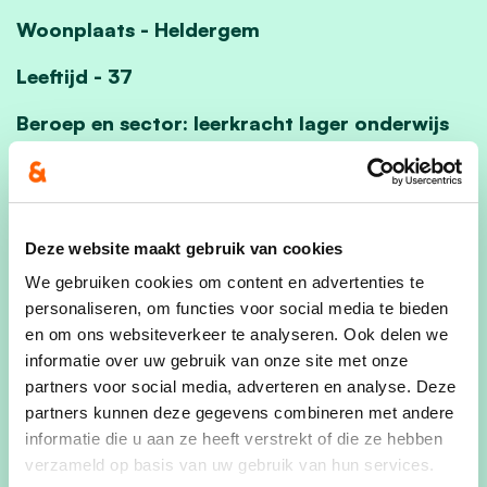
Woonplaats - Heldergem
Leeftijd - 37
Beroep en sector: leerkracht lager onderwijs
Hartencollege Ninove
Omschrijf jezelf in 5 woorden
:
Zorgzaam, rustig, vriendelijk, optimistisch,
Deze website maakt gebruik van cookies
verantwoordelijk
We gebruiken cookies om content en advertenties te
Naar wie kijk je op? En waarom?
personaliseren, om functies voor social media te bieden
Mijn mama, omdat ze een groot deel haar leven in
en om ons websiteverkeer te analyseren. Ook delen we
het teken stelt van anderen (door onder andere
informatie over uw gebruik van onze site met onze
partners voor social media, adverteren en analyse. Deze
vrijwilligerswerk) en daarmee veel mensen
partners kunnen deze gegevens combineren met andere
gelukkig maakt.
informatie die u aan ze heeft verstrekt of die ze hebben
verzameld op basis van uw gebruik van hun services.
Je favoriete plekje in onze gemeente? En