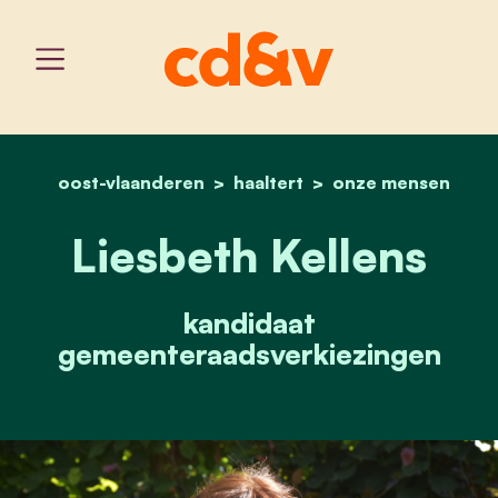
oost-vlaanderen
haaltert
home
liesbeth kellens
onze mensen
Liesbeth Kellens
kandidaat
gemeenteraadsverkiezingen