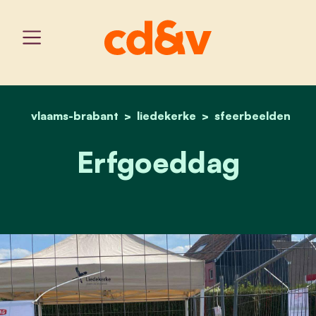
vlaams-brabant
liedekerke
home
erfgoeddag
sfeerbeelden
Erfgoeddag