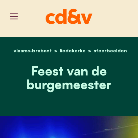
vlaams-brabant
liedekerke
home
feest van de burgemeest
sfeerbeelden
Feest van de
burgemeester