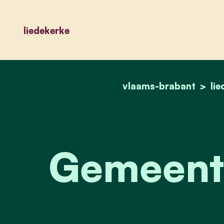
liedekerke
vlaams-brabant
li
Gemeente