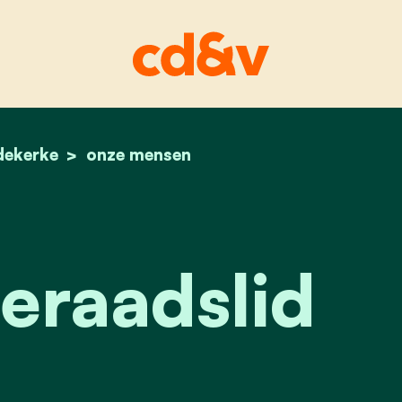
edekerke
home
bram bronselaer
onze mensen
raadslid