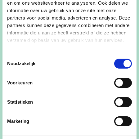
en om ons websiteverkeer te analyseren. Ook delen we
informatie over uw gebruik van onze site met onze
Wanneer
partners voor social media, adverteren en analyse. Deze
23/08/25
partners kunnen deze gegevens combineren met andere
17:00
-
21:00
informatie die u aan ze heeft verstrekt of die ze hebben
verzameld op basis van uw gebruik van hun services.
Waar
Parochiehuis Liedekerke
Toestemmingsselectie
Deel dit evenement
Noodzakelijk
Voorkeuren
Statistieken
Zin in een gezellige avond met een heerlijke
Spaghetti of Croque?
Marketing
Kom op 𝗭𝗮𝘁𝗲𝗿𝗱𝗮𝗴 𝟮𝟯 𝗮𝘂𝗴𝘂𝘀𝘁𝘂𝘀 𝟮𝟬𝟮𝟱 𝘃𝗮𝗻