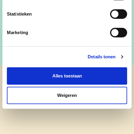
Lid bijzonder comité voor de sociale dienst
Statistieken
katrien.welvaert@lochristi.be
Marketing
Details tonen
Alles toestaan
cd&v Lochristi
Weigeren