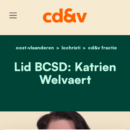
oost-vlaanderen
lochristi
home
lid bcsd: katrien welvaert
cd&v fractie
Lid BCSD: Katrien
Welvaert