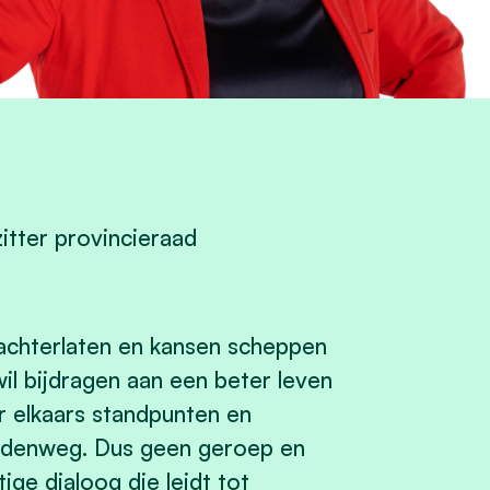
itter provincieraad
chterlaten en kansen scheppen
wil bijdragen aan een beter leven
r elkaars standpunten en
ddenweg. Dus geen geroep en
ige dialoog die leidt tot