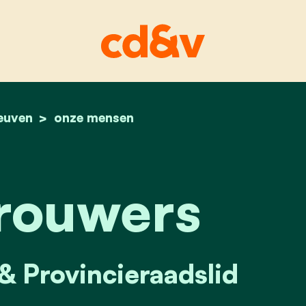
euven
home
karin brouwers
onze mensen
rouwers
 Provincieraadslid