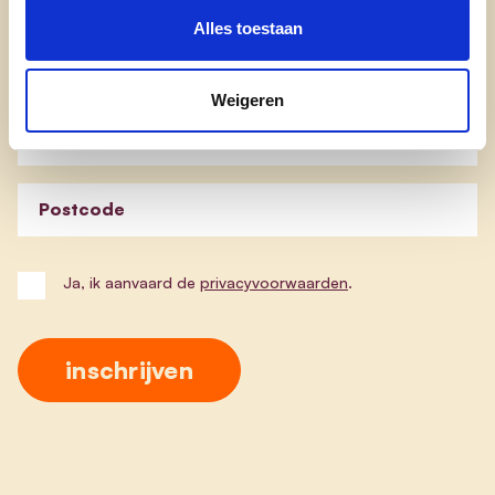
Blijf op de hoogte van de werking van cd&v
Alles toestaan
Leopoldsburg - Heppen.
Schrijf u in en ontvang onze maandelijkse nieuwsbrief.
Weigeren
E-mailadres
Postcode
Ja, ik aanvaard de
privacyvoorwaarden
.