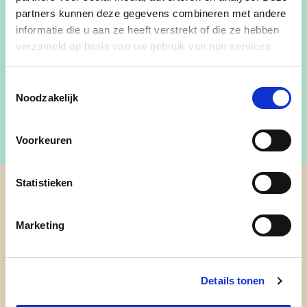
partners kunnen deze gegevens combineren met andere
informatie die u aan ze heeft verstrekt of die ze hebben
verzameld op basis van uw gebruik van hun services.
sonjavaesen@hotmail.com
0479/773005
Toestemmingsselectie
Noodzakelijk
Voorkeuren
Statistieken
cd&v Leopoldsburg
Marketing
Nieuwsbrief
Details tonen