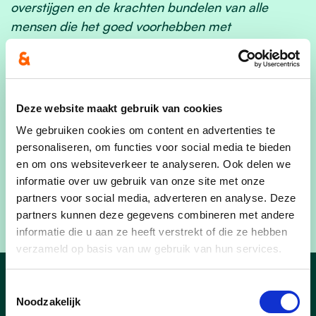
overstijgen en de krachten bundelen van alle
mensen die het goed voorhebben met
Leopoldsburg. Daarom slaan we de handen in
elkaar
. “
Danny Bloemen:
“Er staan ons de komende jaren
Deze website maakt gebruik van cookies
verschillende uitdagingen te wachten. Om iets te
We gebruiken cookies om content en advertenties te
bereiken kan je beter ‘samenwerken’ dan
personaliseren, om functies voor social media te bieden
‘tegenwerken’. Zo willen we meebouwen aan de
en om ons websiteverkeer te analyseren. Ook delen we
toekomst van Leopoldsburg. Bij CD&V vonden we
informatie over uw gebruik van onze site met onze
al snel heel wat raakpunten, zowel op menselijk als
partners voor social media, adverteren en analyse. Deze
op inhoudelijk vlak.”
partners kunnen deze gegevens combineren met andere
informatie die u aan ze heeft verstrekt of die ze hebben
verzameld op basis van uw gebruik van hun services.
Toestemmingsselectie
Leopoldsburg nieuws
Noodzakelijk