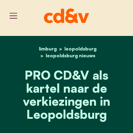
limburg
leopoldsburg
home
pro cd&v als kartel naar 
leopoldsburg nieuws
PRO CD&V als
kartel naar de
verkiezingen in
Leopoldsburg