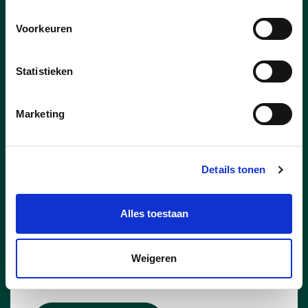
Voorkeuren
Statistieken
Marketing
Details tonen
Alles toestaan
14/06/25
Persconferentie -
Weigeren
BuitenBeenPop 2025