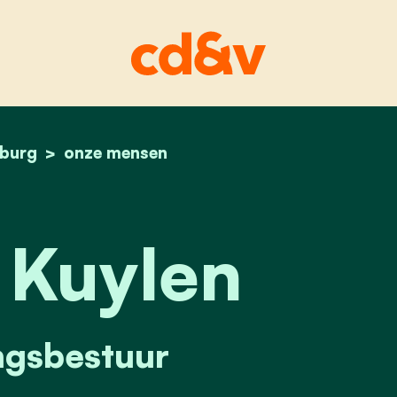
sburg
home
marcel kuylen
onze mensen
 Kuylen
ngsbestuur