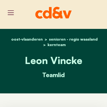
oost-vlaanderen
senioren - regio waasland
home
leon vincke
kernteam
Leon Vincke
Teamlid