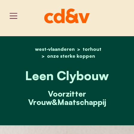
west-vlaanderen
home
leen clybouw
torhout
onze sterke koppen
Leen Clybouw
Voorzitter
Vrouw&Maatschappij