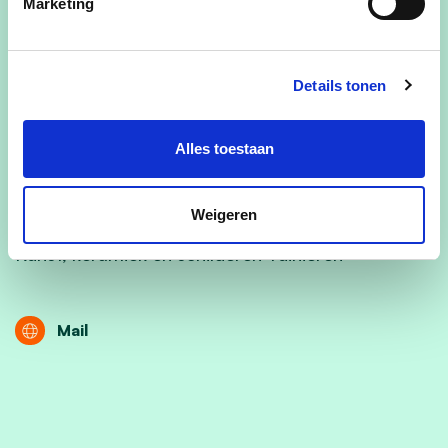
Marketing
Geboortedatum
28 mei 1963
Beroep
Details tonen
Gepensioneerd
Alles toestaan
Gezin
Gehuwd met Steve Prevost
Weigeren
Vrije tijd
Kunst, keramiek en schilderen Tuinieren
Mail