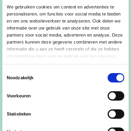
We gebruiken cookies om content en advertenties te
personaliseren, om functies voor social media te bieden
Leen in beeld, voor iedereen.
en om ons websiteverkeer te analyseren. Ook delen we
"Mensen kennen mij als een kunstzinnig persoon
informatie over uw gebruik van onze site met onze
met een hart en een babbel voor iedereen. Elke
partners voor social media, adverteren en analyse. Deze
partners kunnen deze gegevens combineren met andere
week doe ik mijn vrijwilligerswerk in de Beelderij
informatie die u aan ze heeft verstrekt of die ze hebben
en hou ik heel nauw contact met hun werking. De
verzameld op basis van uw gebruik van hun services.
cliënten van ‘t Kasteeltje van Tordale zijn mij ook
heel erg genegen.
Toestemmingsselectie
Noodzakelijk
Ik zet mij in met hart en ziel voor de plantenbib en
de kruidentuin in Torhout Oost. Mensen
samenbrengen om eenzaamheid tegen te gaan,
Voorkeuren
daar ga ik voor."
Statistieken
Adres
Leopoldstraat 14