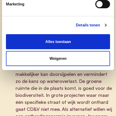
voor bijvoorbeeld mussen, zwaluwen of
Marketing
vleermuizen.
Nieuwe grootschalige projecten rond
Details tonen
woonuitbreiding
kunnen voor CD&V enkel
indien het landelijk karakter van ons dorp
bewaard blijft. Op die manier waken we over
Alles toestaan
de leefbaarheid van ons dorp.
Weigeren
We zetten verder in op
ontharding
. Minder
verharde gebieden zorgen ervoor dat water
makkelijker kan doorsijpelen en vermindert
zo de kans op wateroverlast. De groene
ruimte die in de plaats komt, is goed voor de
biodiversiteit. In grote projecten waar maar
één specifieke straat of wijk wordt onthard
gaat CD&V niet mee. Als alternatief willen wij
een onthardingspremie invoeren. Inwoners