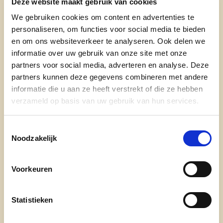
Deze website maakt gebruik van cookies
overheden. De Tuinrangers zijn vrijwilligers
We gebruiken cookies om content en advertenties te
met een passie voor de tuin en een hart voor
personaliseren, om functies voor social media te bieden
de natuur. Ze helpen hun gemeente om
en om ons websiteverkeer te analyseren. Ook delen we
biodiverser en klimaatrobuuster te worden
informatie over uw gebruik van onze site met onze
via de tuinen van de inwoners. Als je
partners voor social media, adverteren en analyse. Deze
interesse hebt om je tuin natuurvriendelijker
partners kunnen deze gegevens combineren met andere
te maken, komt er een Tuinranger langs die
informatie die u aan ze heeft verstrekt of die ze hebben
gratis advies geeft op maat van jouw tuin.
verzameld op basis van uw gebruik van hun services.
Een 60-tal gemeenten in Vlaanderen heeft al
hun eigen Tuinrangerteam. Hoog tijd dat we
Toestemmingsselectie
Noodzakelijk
hier in Kapelle-op-den-Bos ook werk van
maken!
Voorkeuren
CD&V wil daarnaast ook een
premie
in het
leven roepen om je huis of tuin
vriendelijker
Statistieken
te maken voor vogels
, onder andere door
nestgelegenheden aan te kopen of te maken