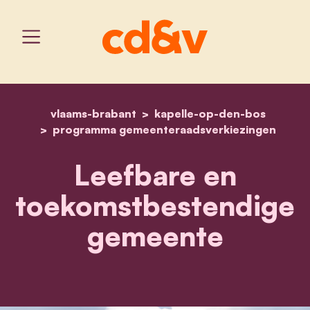
vlaams-brabant
kapelle-op-den-bos
home
leefbare en toekomstbe
programma gemeenteraadsverkiezingen
Leefbare en
toekomstbestendige
gemeente