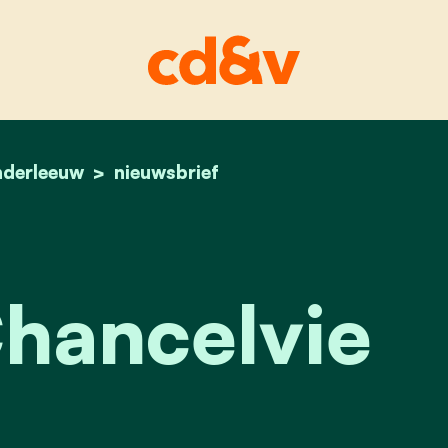
nderleeuw
home
laure & chancelvie
nieuwsbrief
hancelvie