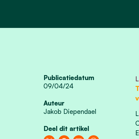
Publicatiedatum
L
09/04/24
T
v
Auteur
Jakob Diependael
L
C
Deel dit artikel
E