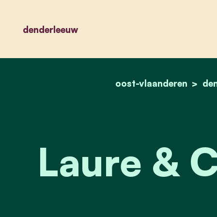
denderleeuw
oost-vlaanderen
de
Laure & C