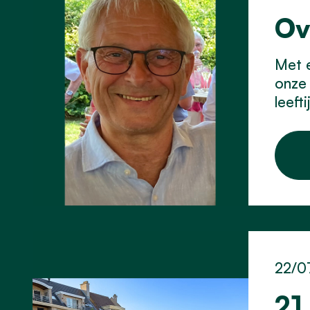
Ov
Met e
onze 
leeft
22/0
21