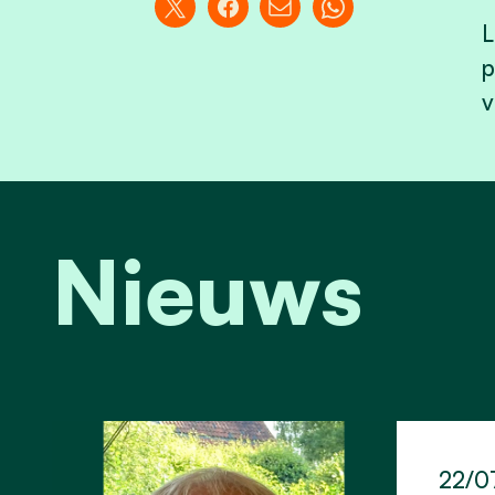
L
p
v
Nieuws
22/0