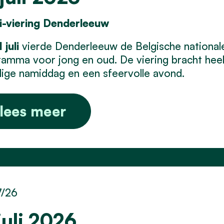
li-viering Denderleeuw
 juli
vierde Denderleeuw de Belgische national
amma voor jong en oud. De viering bracht he
lige namiddag en een sfeervolle avond.
lees meer
7/26
juli 2026