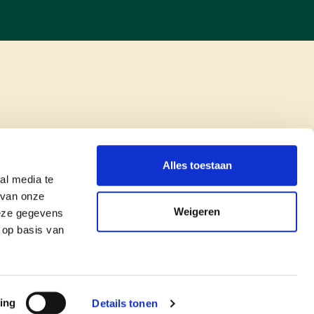
Alles toestaan
al media te
 van onze
Weigeren
deze gegevens
 op basis van
copyright © cd&v
Privacyverklaring
|
Cookie verklaring
ing
Details tonen