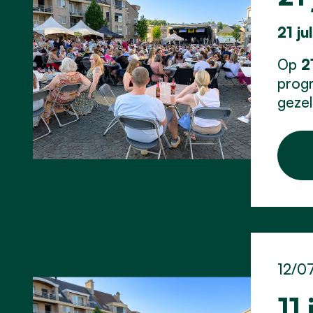
21 ju
Op
21
progr
gezel
12/0
11 