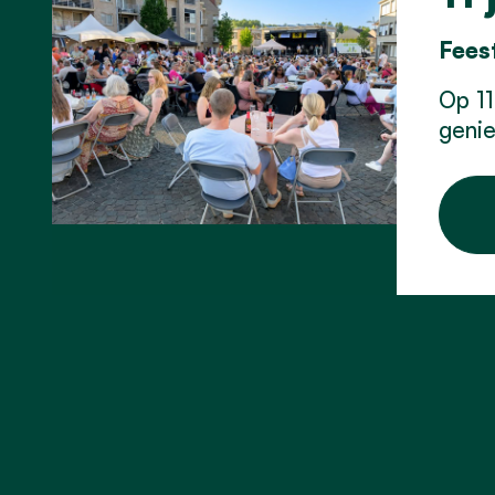
Feest
Op 11
genie