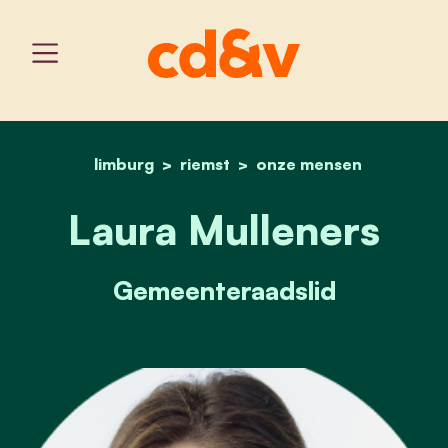
limburg
riemst
home
laura mulleners
onze mensen
Laura Mulleners
Gemeenteraadslid