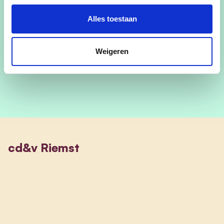
Stuur mij een mail
Alles toestaan
+ 32 (0)474 48 09 98
Weigeren
Volg me op Facebook
cd&v Riemst