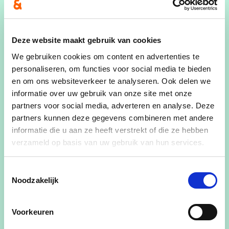
Mobiliteit reeds aangeschreven, samen met de
bezorgdheden rond de veiligheid aan de oprit R4.
Deze website maakt gebruik van cookies
Er werd op de gemeenteraad van 28 maart nog
We gebruiken cookies om content en advertenties te
meegedeeld dat een mobiliteitsexperte werd
personaliseren, om functies voor social media te bieden
aangesteld om Laarne bij te staan voor het
en om ons websiteverkeer te analyseren. Ook delen we
advies.
informatie over uw gebruik van onze site met onze
partners voor social media, adverteren en analyse. Deze
Zij gaat de verschillende mogelijkheden bekijken.
partners kunnen deze gegevens combineren met andere
Ook het feit dat we laat werden ingelicht zal
informatie die u aan ze heeft verstrekt of die ze hebben
worden meegenomen.
verzameld op basis van uw gebruik van hun services.
Het advies van de mobiliteitsexperte zal op de
Toestemmingsselectie
gemeenteraad van 25 april worden besproken.
Noodzakelijk
klik
HIER
voor alle artikelen m.b.t. het viaduct
Voorkeuren