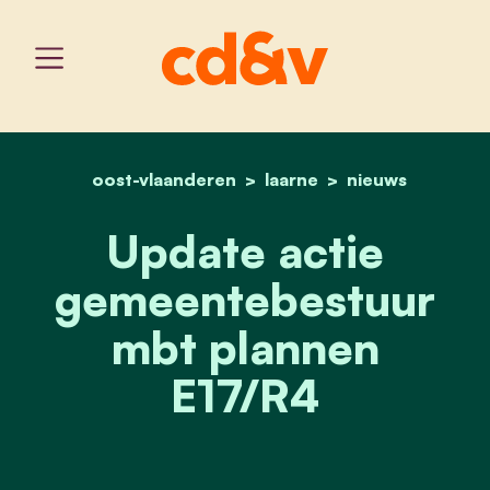
oost-vlaanderen
home
laarne
update actie gemeentebe
nieuws
Update actie
gemeentebestuur
mbt plannen
E17/R4