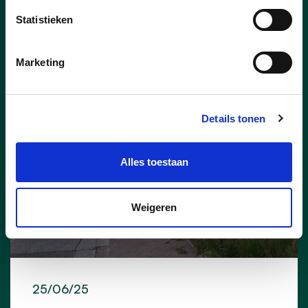
Statistieken
Nieuws
Marketing
Details tonen
Alles toestaan
Weigeren
25/06/25