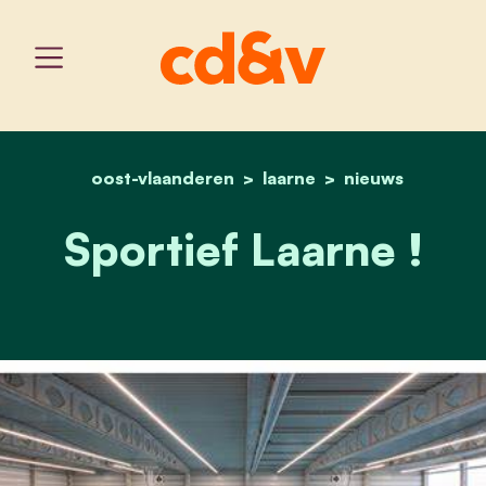
oost-vlaanderen
home
laarne
sportief laarne !
nieuws
Sportief Laarne !