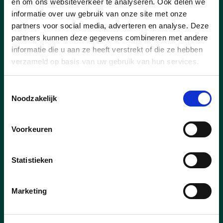
en om ons websiteverkeer te analyseren. Ook delen we
informatie over uw gebruik van onze site met onze
partners voor social media, adverteren en analyse. Deze
partners kunnen deze gegevens combineren met andere
informatie die u aan ze heeft verstrekt of die ze hebben
25/06/25
verzameld op basis van uw gebruik van hun services.
Fietsveiligheid Achterdreef
Toestemmingsselectie
Met de CD&V – fractie hebben we reeds
Noodzakelijk
herhaaldelijk gehamerd op de onveiligheid
van fietspaden.
Voorkeuren
Statistieken
lees meer
Marketing
VEILIGOPWEGINLAARNE